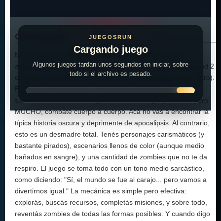
Cómo jugar:
JUEGOSRUN
Cargando juego
Mirá, si alguna vez soñaste con estar en medio de un
Algunos juegos tardan unos segundos en iniciar, sobre
apocalipsis zombie en pleno paraíso californiano, Dead Island 2
todo si el archivo es pesado.
es lo más cerca que vas a estar (y sin correr peligro real, claro).
Este juego es una locura. Imaginate una mezcla entre
supervivencia, acción sangrienta, humor negro y mucho, pero
MUCHO, combate cuerpo a cuerpo. Acá no vas a encontrar la
típica historia oscura y deprimente de apocalipsis. Al contrario,
esto es un desmadre total. Tenés personajes carismáticos (y
bastante pirados), escenarios llenos de color (aunque medio
bañados en sangre), y una cantidad de zombies que no te da
respiro. El juego se toma todo con un tono medio sarcástico,
como diciendo: "Sí, el mundo se fue al carajo... pero vamos a
divertirnos igual." La mecánica es simple pero efectiva:
explorás, buscás recursos, completás misiones, y sobre todo,
reventás zombies de todas las formas posibles. Y cuando digo