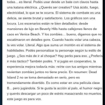
todas... es literal. Podés usar desde un bate con clavos hasta
una katana eléctrica. ¿Querés ser creativo? Usá ácido, fuego,
electricidad, lo que se te ocurra. El sistema de combate es una
delicia, se siente brutal y satisfactorio. Los gráficos son una
locura. Los escenarios están re bien detallados: desde
mansiones de lujo en Beverly Hills hasta callejones llenos de
caos en Venice Beach. Y los zombies… bueno, digamos que no
escatimaron en detalles gore. Cuando hacés volar una cabeza,
la ves volar. Literal. Algo que suma un montón es el sistema de
habilidades. Podés personalizar tu personaje según tu estilo de
juego. ¿Sos más de ir al choque? Hay perks para eso. ¿Preferís
ir más táctico? También podés. Y si jugás en cooperativo, la
experiencia mejora todavía más: reírte con tus amigos mientras
revientan zombies juntos no tiene precio. En resumen: Dead
Island 2 no se toma demasiado en serio, pero es
tremendamente divertido. Es como estar en una película clase
B... pero jugándola. Si te gusta la acción al palo, el humor negro
y querés descargar un poco de estrés masacrando no-muertos,
este juego es para vos.