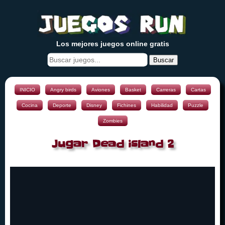
Los mejores juegos online gratis
Buscar
INICIO
Angry birds
Aviones
Basket
Carreras
Cartas
Cocina
Deporte
Disney
Fichines
Habilidad
Puzzle
Zombies
Jugar Dead island 2