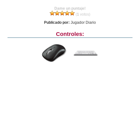
Dame un puntaje!
(
1
votos)
Publicado por:
Jugador Diario
Controles: