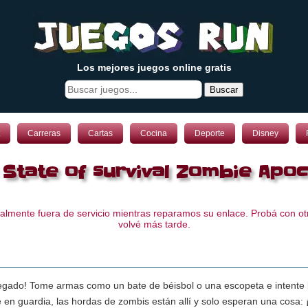
Los mejores juegos online gratis
Buscar
Carreras
Cartas
Cocina
Deporte
Disney
 State of survival Zombie Apoca
lmente fuera de servicio mientras reparamos su enlace. Probá con otr
volvé más tarde.
llegado! Tome armas como un bate de béisbol o una escopeta e intente 
en guardia, las hordas de zombis están allí y solo esperan una cosa: