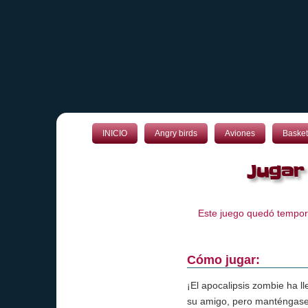
INICIO
Angry birds
Aviones
Basket
Jugar
Este juego quedó tempora
Cómo jugar:
¡El apocalipsis zombie ha 
su amigo, pero manténgase 