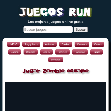
Los mejores juegos online gratis
Buscar
INICIO
Angry birds
Aviones
Basket
Carreras
Cartas
Cocina
Deporte
Disney
Fichines
Habilidad
Puzzle
Zombies
Jugar Zombie escape