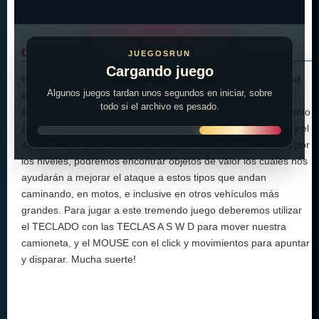
Cómo jugar:
JUEGOSRUN
Cargando juego
Increíble juego en 3D donde debemos escapar en una ciudad
Algunos juegos tardan unos segundos en iniciar, sobre
en ruinas y cuya destrucción total es inminente. Cuando
todo si el archivo es pesado.
arrancamos a jugar deberemos elegir el lugar y el equipamiento
para atacar a los muertos vivos, estos dependerán del nivel y el
dinero con el que contemos en el momento. Al ir avanzando por
los niveles, podremos encontrar objetos de valor los cuales nos
ayudarán a mejorar el ataque a estos tipos que andan
caminando, en motos, e inclusive en otros vehículos más
grandes. Para jugar a este tremendo juego deberemos utilizar
el TECLADO con las TECLAS A S W D para mover nuestra
camioneta, y el MOUSE con el click y movimientos para apuntar
y disparar. Mucha suerte!