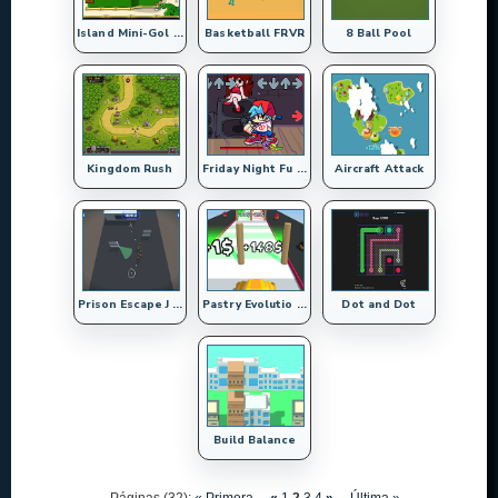
Island Mini-Gol ...
Basketball FRVR
8 Ball Pool
Kingdom Rush
Friday Night Fu ...
Aircraft Attack
Prison Escape J ...
Pastry Evolutio ...
Dot and Dot
Build Balance
Páginas (32):
« Primera
...
«
1
2
3
4
»
...
Última »