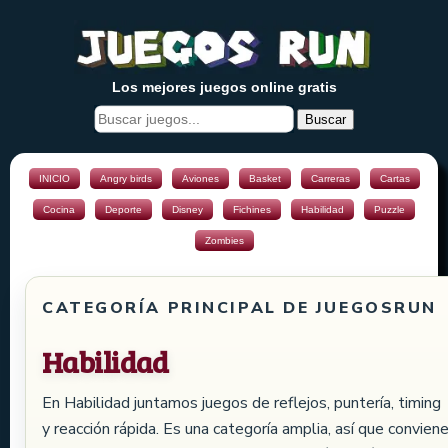
Los mejores juegos online gratis
Buscar
INICIO
Angry birds
Aviones
Basket
Carreras
Cartas
Cocina
Deporte
Disney
Fichines
Habilidad
Puzzle
Zombies
CATEGORÍA PRINCIPAL DE JUEGOSRUN
Habilidad
En Habilidad juntamos juegos de reflejos, puntería, timing
y reacción rápida. Es una categoría amplia, así que convien