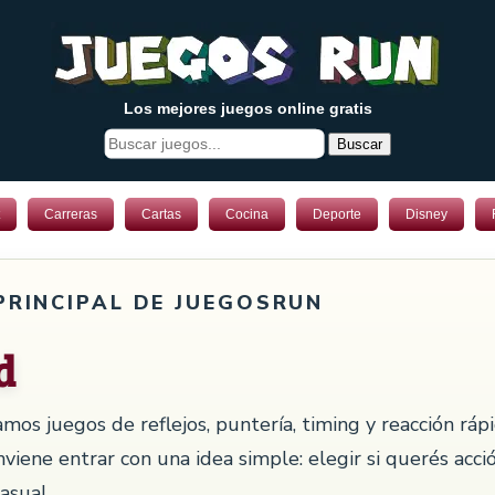
Los mejores juegos online gratis
Buscar
Carreras
Cartas
Cocina
Deporte
Disney
PRINCIPAL DE JUEGOSRUN
d
mos juegos de reflejos, puntería, timing y reacción ráp
nviene entrar con una idea simple: elegir si querés acci
asual.