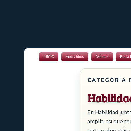
INICIO
Angry birds
Aviones
Basket
CATEGORÍA 
Habilida
En Habilidad junta
amplia, así que co
corta o algo más c