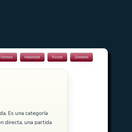
Fichines
Habilidad
Puzzle
Zombies
ida. Es una categoría
ón directa, una partida