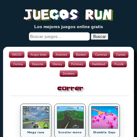
Los mejores juegos online gratis
Buscar
INICIO
Angry birds
Aviones
Basket
Carreras
Cartas
Cocina
Deporte
Disney
Fichines
Habilidad
Puzzle
Zombies
correr
Mega race
Scooter mono
Stumble Guys