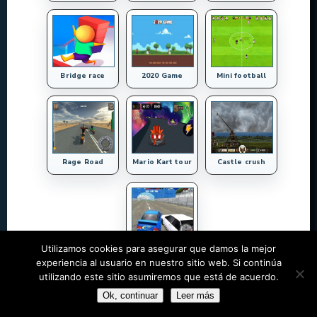
Bridge race
2020 Game
Mini football
Rage Road
Mario Kart tour
Castle crush
Utilizamos cookies para asegurar que damos la mejor
Asphalt Street ...
experiencia al usuario en nuestro sitio web. Si continúa
utilizando este sitio asumiremos que está de acuerdo.
Ok, continuar
Leer más
©
Juegos Run
| Designed by
WordPress Themes Book